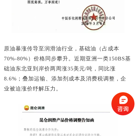
原油暴涨传导至润滑油行业，基础油（占成本
70%-80%
）价格同步攀升。近期亚洲一类
150BS
基
础油东北亚到岸价两周涨
35
美元
/
吨，同比涨
8.6%
；叠加运输、添加剂成本及消费税调整，企
业被迫涨价纾解压力。