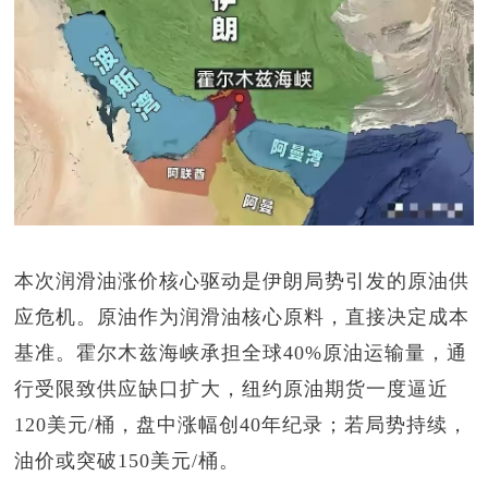
本次润滑油涨价核心驱动是伊朗局势引发的原油供
应危机。原油作为润滑油核心原料，直接决定成本
基准。霍尔木兹海峡承担全球
40%
原油运输量，通
行受限致供应缺口扩大，纽约原油期货一度逼近
120
美元
/
桶，盘中涨幅创
40
年纪录；若局势持续，
油价或突破
150
美元
/
桶。