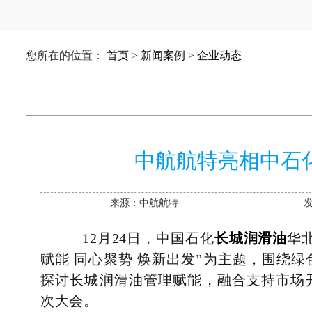
您所在的位置：
首页
>
新闻案例
>
企业动态
中航航特亮相中石化
来源：中航航特
发
12月24日
，中国石化
长城
润滑油
华
赋能 同心聚势 焕新出发”为主题，围绕
探讨
长城
润滑
油
管理赋能，融合支持市场
次大会。