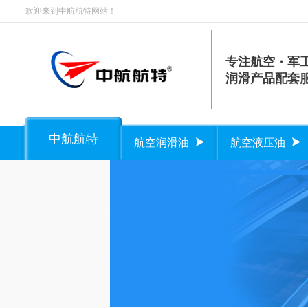
欢迎来到中航航特网站！
专注航空・军
润滑产品配套
中航航特
航空润滑油
航空液压油