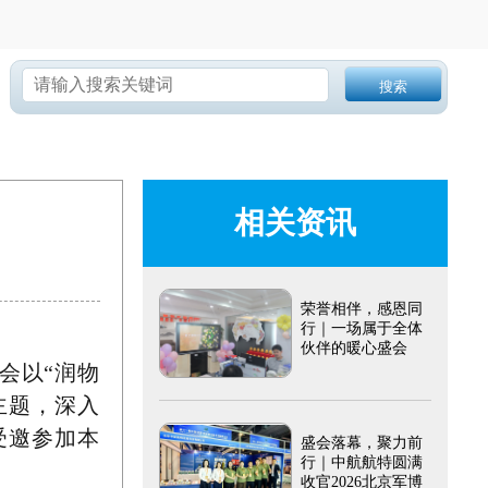
搜索
相关资讯
荣誉相伴，感恩同
行｜一场属于全体
伙伴的暖心盛会
会以“润物
主题，深入
受邀参加本
盛会落幕，聚力前
行｜中航航特圆满
收官2026北京军博