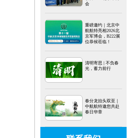
会
重磅邀约｜北京中
航航特亮相2026北
京军博会，B222展
位恭候莅临！
清明寄思 | 不负春
光，蓄力前行
春分龙抬头双至｜
中航航特邀您共赴
春日华章