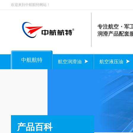
欢迎来到中航航特网站！
专注航空・军
润滑产品配套
中航航特
航空润滑油
航空液压油
产品百科