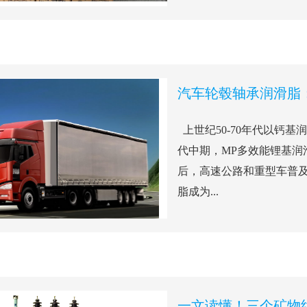
汽车轮毂轴承润滑脂
上世纪50-70年代以钙基
代中期，MP多效能锂基润
后，高速公路和重型车普
脂成为...
一文读懂！三个矿物