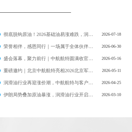
彻底脱钩原油！2026基础油易涨难跌，润滑油高成本已成定局
2026-07-18
荣誉相伴，感恩同行｜一场属于全体伙伴的暖心盛会
2026-06-30
盛会落幕，聚力前行｜中航航特圆满收官2026北京军博会
2026-05-16
重磅邀约｜北京中航航特亮相2026北京军博会，B222展位恭候莅临！
2026-05-11
润滑油行业再迎涨价潮，中航航特与客户共克时艰
2026-04-25
伊朗局势叠加原油暴涨，润滑油行业开启新一轮涨价潮
2026-03-10