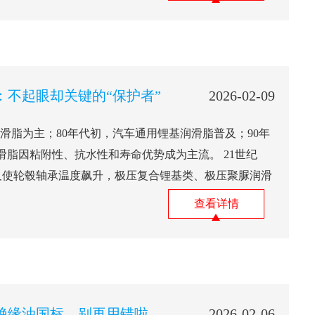
：不起眼却关键的“保护者”
2026-02-09
润滑脂为主；80年代初，汽车通用锂基润滑脂普及；90年
滑脂因粘附性、抗水性和寿命优势成为主流。 21世纪
及使轮毂轴承温度飙升，极压复合锂基类、极压聚脲润滑
查看详情
绝缘油国标，别再用错啦
2026-02-06