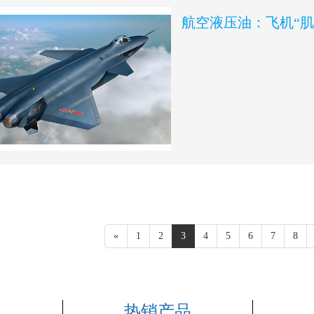
航空液压油：飞机“肌
«
1
2
3
4
5
6
7
8
热销产品