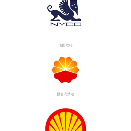
法国尼科
昆仑润滑油